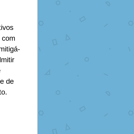
 com 
mitigá-
itir 
 
e de 
to.