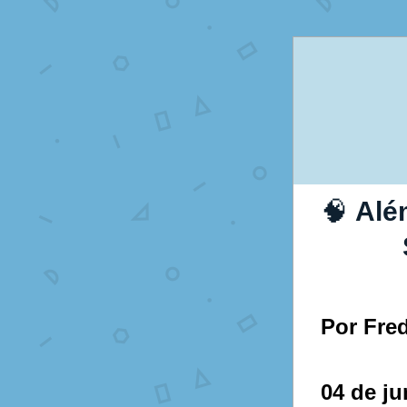
🧠 
Alé
Por Fre
04 de j