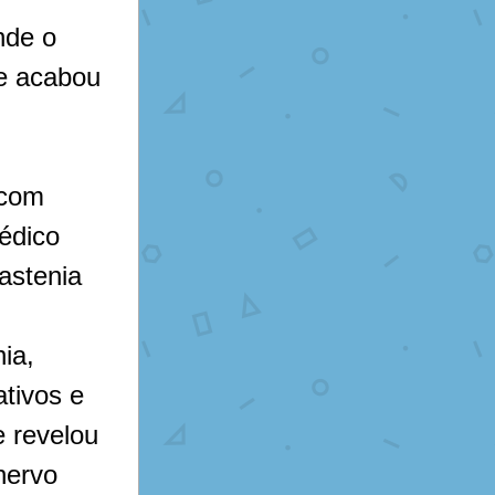
de o 
e acabou 
com 
édico 
stenia 
a, 
tivos e 
 revelou 
ervo 