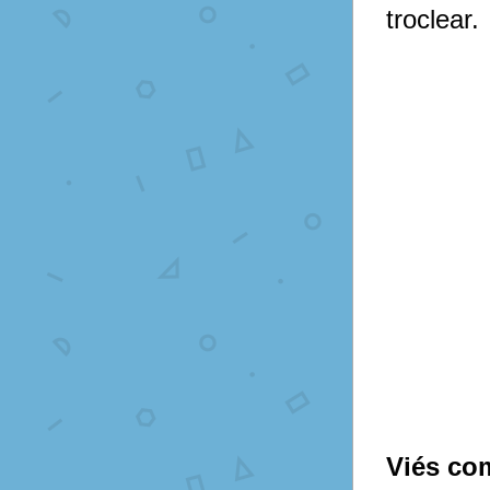
troclear.
Viés co