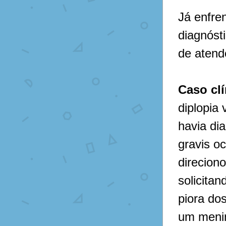
Já enfre
diagnóst
de atend
Caso clí
diplopia 
havia di
gravis oc
direciono
solicitan
piora do
um menin