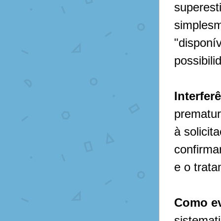
superesti
simplesm
"disponí
possibil
Interfer
prematur
à solici
confirmar
e o trat
Como ev
sistemat