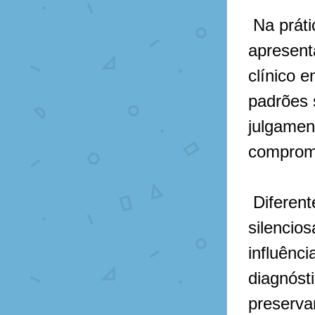
 Na prática neuroftalmológica, onde sintomas complexos e 
apresent
clínico e
padrões 
julgamen
comprome
 Diferentemente de erros técnicos, esses vieses operam 
silencio
influênc
diagnósti
preserva