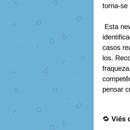
torna-se 
 Esta newsletter sintetiza os principais vieses cognitivos 
identific
casos rea
los. Rec
fraqueza
competên
pensar c
🔁 
Viés 