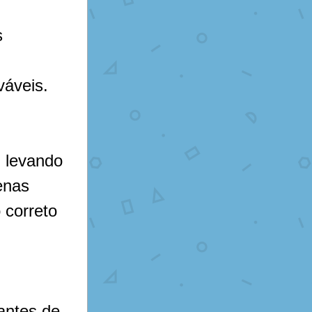
 
váveis.
 levando 
nas 
 correto 
antes de 