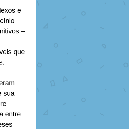
ínio 
itivos – 
eis que 
s. 
 sua 
re 
a entre 
ses 