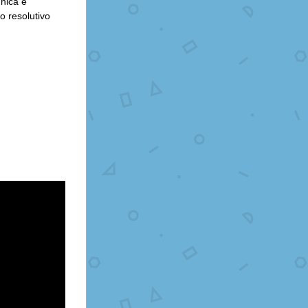
nica e 
 resolutivo 