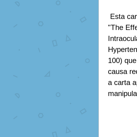
 Esta car
"The Eff
Intraocul
Hyperten
100) que
causa re
a carta 
manipula