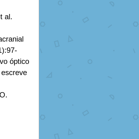
 al. 
cranial 
):97-
o óptico 
escreve 
IO.