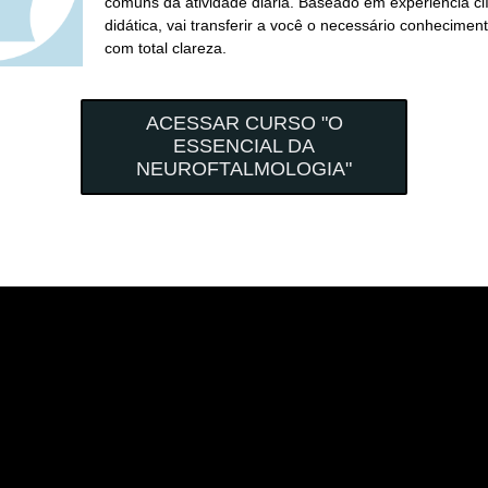
comuns da atividade diária. Baseado em experiência clí
didática, vai transferir a você o necessário conhecimento
com total clareza.
ACESSAR CURSO "O
ESSENCIAL DA
NEUROFTALMOLOGIA"