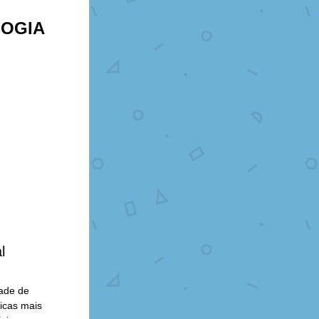
LOGIA
 
ade de 
cas mais 