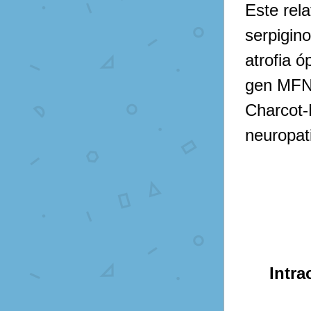
Este rel
serpigino
atrofia ó
gen MFN2
Charcot-
neuropat
Intra