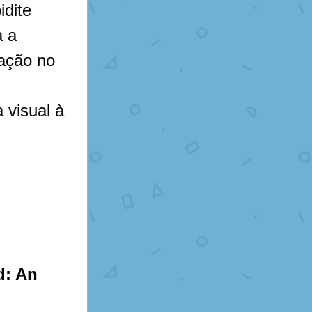
dite 
 a 
ação no 
visual à 
: An 