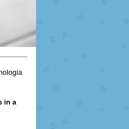
ologia 
in a 