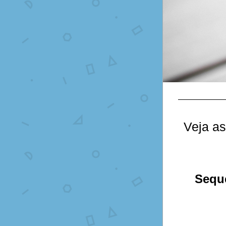
Veja as
Seque