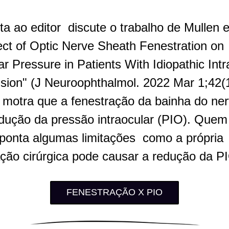
ta ao editor  discute o trabalho de Mullen et
ect of Optic Nerve Sheath Fenestration on 
ar Pressure in Patients With Idiopathic Intra
sion" (J Neuroophthalmol. 2022 Mar 1;42(1
 motra que a fenestração da bainha do nerv
dução da pressão intraocular (PIO). Quem 
aponta algumas limitações  como a própria 
ção cirúrgica pode causar a redução da P
FENESTRAÇÃO X PIO