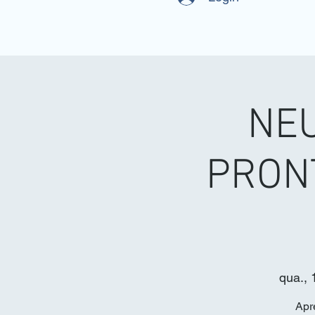
NE
PRON
qua., 
Apr