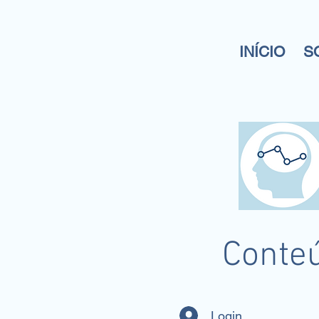
INÍCIO
S
Conteú
Login