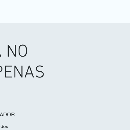
 NO
PENAS
TADOR
 dos