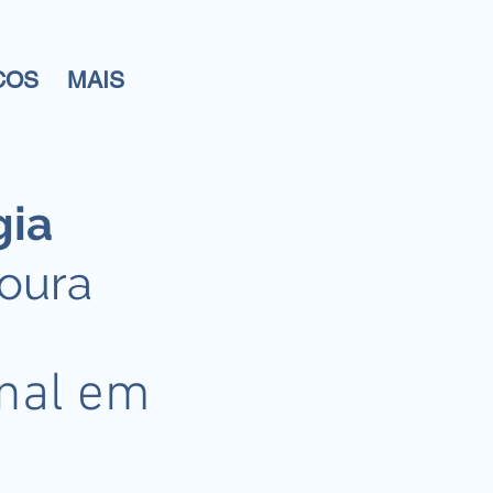
COS
MAIS
gia
Moura
onal em