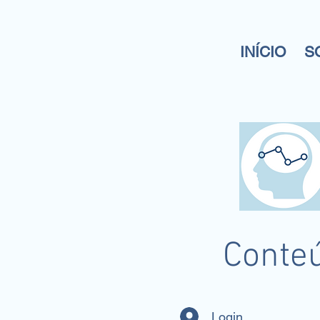
INÍCIO
S
Conteú
Login