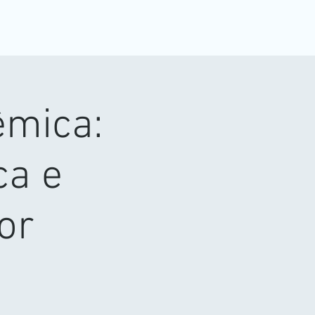
êmica:
ca e
ior