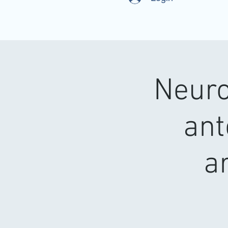
Neuro
ant
ar