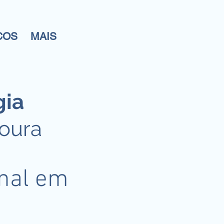
COS
MAIS
gia
Moura
onal em