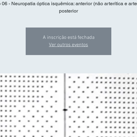
06 - Neuropatia óptica isquêmica: anterior (não arterítica e arter
posterior
A inscrição está fechada
Ver outros eventos