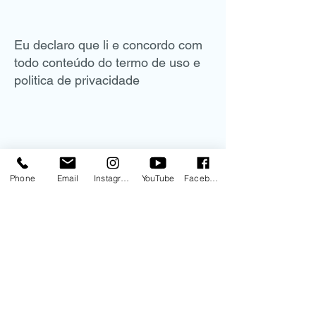
Eu declaro que li e concordo com
todo conteúdo do termo de uso e
politica de privacidade
Phone
Email
Instagram
YouTube
Facebook
DADOS COMERCIAIS
Curso de Neuroftalmologia e
Estrabismo LTDA
CNPJ:
30.830.198
/0001-00
Rua Mato Grosso, 306 - conjunto
1209
CEP:
01239-040
Higienópolis -São Paulo- SP