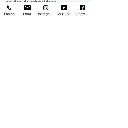
politica de privacidade
Phone
Email
Instagram
YouTube
Facebook
DADOS COMERCIAIS
Curso de Neuroftalmologia e
Estrabismo LTDA
CNPJ:
30.830.198
/0001-00
Rua Mato Grosso, 306 - conjunto
1209
CEP:
01239-040
Higienópolis -São Paulo- SP
(11) 9.9578-5573
frederico.moura@neuroftalmo.pro
Entrega imediata
Sem custo adicionais