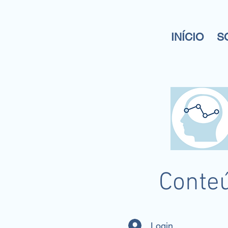
INÍCIO
S
Conteú
Login