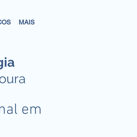
COS
MAIS
gia
Moura
onal em