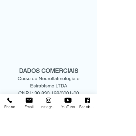
DADOS COMERCIAIS
Curso de Neuroftalmologia e
Estrabismo LTDA
CNPJ:
30.830.198
/0001-00
Rua Mato Grosso, 306 - conjunto
Phone
Email
Instagram
YouTube
Facebook
1209
CEP:
01239-040
Higienópolis -São Paulo- SP
(11) 9.9578-5573