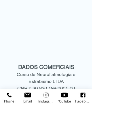
DADOS COMERCIAIS
Curso de Neuroftalmologia e
Estrabismo LTDA
CNPJ:
30.830.198
/0001-00
Rua Mato Grosso, 306 - conjunto
Phone
Email
Instagram
YouTube
Facebook
1209
CEP:
01239-040
Higienópolis -São Paulo- SP
(11) 9.9578-5573