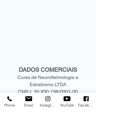
DADOS COMERCIAIS
Curso de Neuroftalmologia e
Estrabismo LTDA
CNPJ:
30.830.198
/0001-00
Rua Mato Grosso, 306 - conjunto
Phone
Email
Instagram
YouTube
Facebook
1209
CEP:
01239-040
Higienópolis -São Paulo- SP
(11) 9.9578-5573