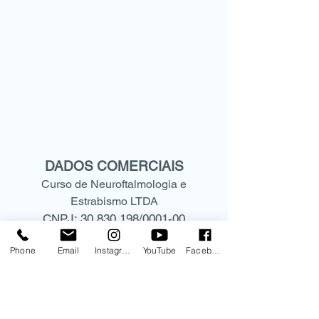
DADOS COMERCIAIS
Curso de Neuroftalmologia e
Estrabismo LTDA
CNPJ:
30.830.198
/0001-00
Rua Mato Grosso, 306 - conjunto
Phone
Email
Instagram
YouTube
Facebook
1209
CEP:
01239-040
Higienópolis -São Paulo- SP
(11) 9.9578-5573