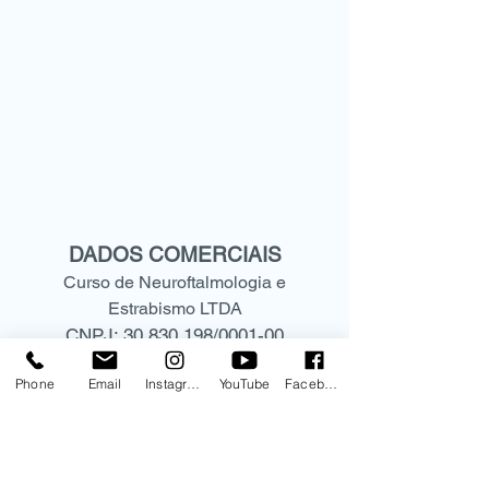
DADOS COMERCIAIS
Curso de Neuroftalmologia e
Estrabismo LTDA
CNPJ:
30.830.198
/0001-00
Rua Mato Grosso, 306 - conjunto
Phone
Email
Instagram
YouTube
Facebook
1209
CEP:
01239-040
Higienópolis -São Paulo- SP
(11) 9.9578-5573