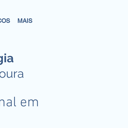
COS
MAIS
gia
Moura
onal em