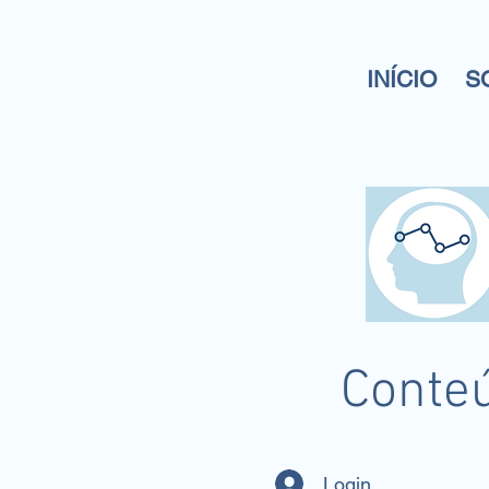
INÍCIO
S
Conteú
Login