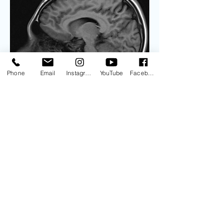
Phone
Email
Instagram
YouTube
Facebook
Minha primeira hipótese é atrofia óptica 
dominante. Gostaria de sugestões 
sobre outras hipóteses diagnósticas, 
investigação complementar e sugestão 
de condução.
Obrigada
Fabiana