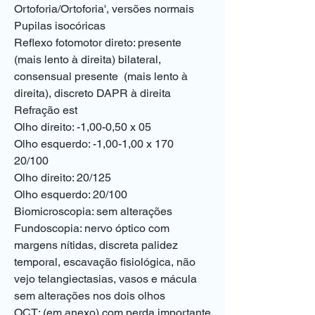
Ortoforia/Ortoforia', versões normais
Pupilas isocóricas
Reflexo fotomotor direto: presente 
(mais lento à direita) bilateral, 
consensual presente  (mais lento à 
direita), discreto DAPR à direita
Refração est
Olho direito: -1,00-0,50 x 05     
Olho esquerdo: -1,00-1,00 x 170    
20/100
Olho direito: 20/125
Olho esquerdo: 20/100
Biomicroscopia: sem alterações
Fundoscopia: nervo óptico com 
margens nítidas, discreta palidez 
temporal, escavação fisiológica, não 
vejo telangiectasias, vasos e mácula 
sem alterações nos dois olhos
OCT: (em anexo) com perda importante 